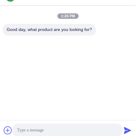
1:26 PM
Good day, what product are you looking for?
Perwin Science And Technology Co,.Ltd
foreign.trade@perwin.net
86-18516347828
No. 58 Dongfang Rd, compl
esso industriale di Binhai, pr
ovincia di Qidong, Jiangsu,
Cina. Codice postale: 22623
6.
Cina Buona qualità Macchina del riempimento asettico Fornitore. 2026
Perwin Science and Technology Co,.Ltd Tutti i diritti riservati.