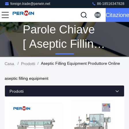
foreign.trade@perwin.net
86-18516347828
Citazion
Parole Chiave
[ Aseptic Filling
Equipment ]
/
/
Aseptic Filling Equipment Produttore Online
Casa.
Prodotti
Corrispondenza
aseptic filling equipment
316 Prodotti
Prodotti