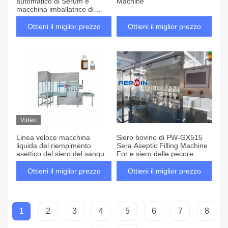
automatico di Sérum e
Machine
macchina imballatrice di
coperchiamento
Ottieni il miglior prezzo
Ottieni il miglior prezzo
Video
Linea veloce macchina
Siero bovino di PW-GX515
liquida del riempimento
Sera Aseptic Filling Machine
asettico del siero del sangue
For e siero delle pecore
del grande volume
Ottieni il miglior prezzo
Ottieni il miglior prezzo
1
2
3
4
5
6
7
8