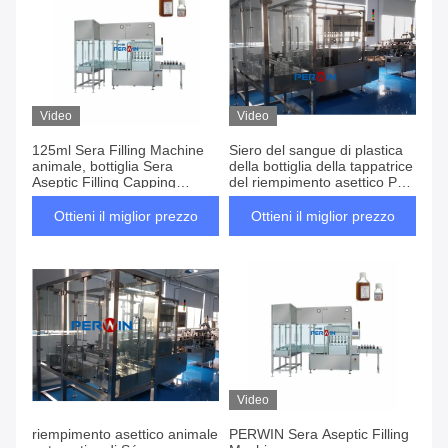
Video
Video
125ml Sera Filling Machine
Siero del sangue di plastica
animale, bottiglia Sera
della bottiglia della tappatrice
Aseptic Filling Capping
del riempimento asettico PW-
Machine
WGX515
Ottieni il miglior prezzo
Ottieni il miglior prezzo
Video
riempimento asettico animale
PERWIN Sera Aseptic Filling