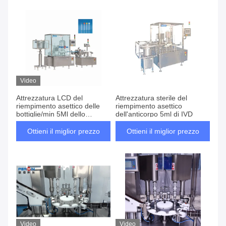
Video
Attrezzatura LCD del
Attrezzatura sterile del
riempimento asettico delle
riempimento asettico
bottiglie/min 5Ml dello
dell'anticorpo 5ml di IVD
schermo 75
Ottieni il miglior prezzo
Ottieni il miglior prezzo
Video
Video