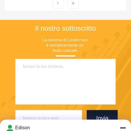
Il nostro sottoscritto
La somma di Lorem non 
è semplicemente un 
testo casuale.
Invia
Edison