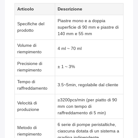
Articolo
Descrizione
Piastre mono e a doppia
Specifiche del
superficie di 90 mm e piastre di
prodotto
140 mm e 55 mm
Volume di
4 ml ~ 70 ml
riempimento
Precisione di
± 1 ~ 3%
riempimento
Tempo di
3.5~5min, regolabile dal cliente
raffreddamento
≥3200pcs/min (per piatto di 90
Velocità di
mm con tempo di
produzione
raffreddamento di 5 min)
6 serie di pompe peristaltiche,
Metodo di
ciascuna dotata di un sistema a
riempimento
gradina indipendente