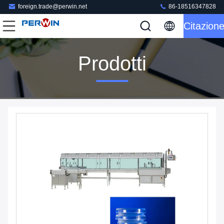
foreign.trade@perwin.net
86-18516347828
Citazion
Prodotti