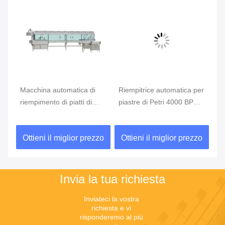
ca di
Riempitrice automatica per
Riempitrice automatica per
ti di
piastre di Petri 4000 BPH
piastre di Petri 2000 BPH
n
per piastre da 55mm e
per piastre da 55mm e
ico
90mm
90mm
r prezzo
Ottieni il miglior prezzo
Ottieni il miglior prezzo
Invia la tua richiesta
Inviateci la vostra 
richiesta e vi 
risponderemo al più 