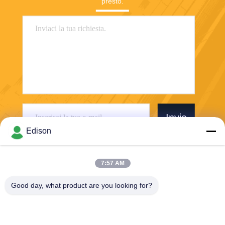
presto.
Invia
Edison
7:57 AM
Good day, what product are you looking for?
Perwin Science And Technology Co,.Ltd
foreign.trade@perwin.net