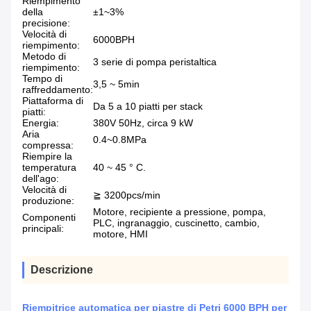
Riempimento
della
±1~3%
precisione:
Velocità di
6000BPH
riempimento:
Metodo di
3 serie di pompa peristaltica
riempimento:
Tempo di
3,5 ~ 5min
raffreddamento:
Piattaforma di
Da 5 a 10 piatti per stack
piatti:
Energia:
380V 50Hz, circa 9 kW
Aria
0.4~0.8MPa
compressa:
Riempire la
temperatura
40 ~ 45 ° C.
dell'ago:
Velocità di
≧ 3200pcs/min
produzione:
Motore, recipiente a pressione, pompa,
Componenti
PLC, ingranaggio, cuscinetto, cambio,
principali:
motore, HMI
Descrizione
Riempitrice automatica per piastre di Petri 6000 BPH per