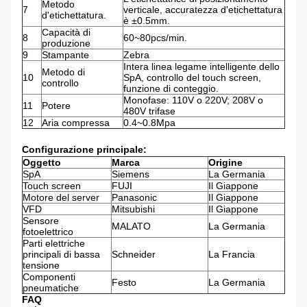
Metodo
7
verticale, accuratezza d'etichettatura
d'etichettatura.
è ±0.5mm.
Capacità di
8
60~80pcs/min.
produzione
9
Stampante
Zebra
Intera linea legame intelligente dello
Metodo di
10
SpA, controllo del touch screen,
controllo
funzione di conteggio.
Monofase: 110V o 220V; 208V o
11
Potere
480V trifase
12
Aria compressa
0.4~0.8Mpa
Configurazione principale:
Oggetto
Marca
Origine
SpA
Siemens
La Germania
Touch screen
FUJI
Il Giappone
Motore del server
Panasonic
Il Giappone
VFD
Mitsubishi
Il Giappone
Sensore
MALATO
La Germania
fotoelettrico
Parti elettriche
principali di bassa
Schneider
La Francia
tensione
Componenti
Festo
La Germania
pneumatiche
FAQ