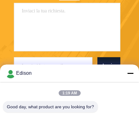
Invia
Edison
1:19 AM
Good day, what product are you looking for?
Perwin Science And Technology Co,.Ltd
foreign.trade@perwin.net
86-18516347828