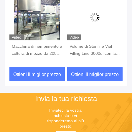
Video
Video
Vi
o
Macchina di riempimento a
Volume di Steriline Vial
Ma
coltura di mezzo da 208V /
Filling Line 3000ul con la
di
n
60Hz Con precisione ±
funzione d'etichettatura
10
0,5%
ri
zo
Ottieni il miglior prezzo
Ottieni il miglior prezzo
O
Invia la tua richiesta
Inviateci la vostra 
richiesta e vi 
risponderemo al più 
presto.