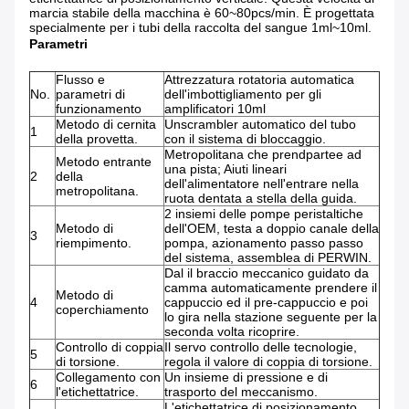
marcia stabile della macchina è 60~80pcs/min. È progettata
specialmente per i tubi della raccolta del sangue 1ml~10ml.
Parametri
Flusso e
Attrezzatura rotatoria automatica
No.
parametri di
dell'imbottigliamento per gli
funzionamento
amplificatori 10ml
Metodo di cernita
Unscrambler automatico del tubo
1
della provetta.
con il sistema di bloccaggio.
Metropolitana che prendpartee ad
Metodo entrante
una pista; Aiuti lineari
2
della
dell'alimentatore nell'entrare nella
metropolitana.
ruota dentata a stella della guida.
2 insiemi delle pompe peristaltiche
Metodo di
dell'OEM, testa a doppio canale della
3
riempimento.
pompa, azionamento passo passo
del sistema, assemblea di PERWIN.
Dal il braccio meccanico guidato da
camma automaticamente prendere il
Metodo di
4
cappuccio ed il pre-cappuccio e poi
coperchiamento
lo gira nella stazione seguente per la
seconda volta ricoprire.
Controllo di coppia
Il servo controllo delle tecnologie,
5
di torsione.
regola il valore di coppia di torsione.
Collegamento con
Un insieme di pressione e di
6
l'etichettatrice.
trasporto del meccanismo.
L'etichettatrice di posizionamento