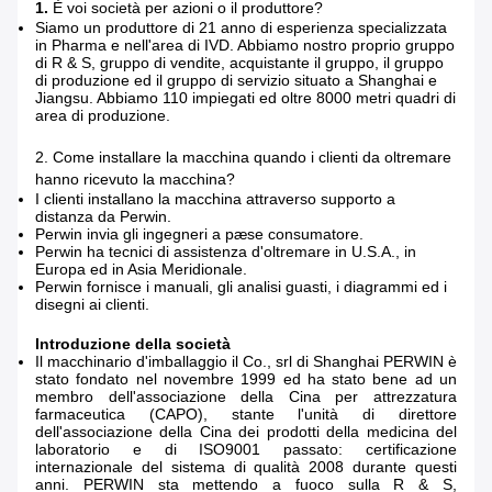
1.
È voi società per azioni o il produttore?
Siamo un produttore di 21 anno di esperienza specializzata
in Pharma e nell'area di IVD. Abbiamo nostro proprio gruppo
di R & S, gruppo di vendite, acquistante il gruppo, il gruppo
di produzione ed il gruppo di servizio situato a Shanghai e
Jiangsu. Abbiamo 110 impiegati ed oltre 8000 metri quadri di
area di produzione.
2.
Come installare la macchina quando i clienti da oltremare
hanno ricevuto la macchina?
I clienti installano la macchina attraverso supporto a
distanza da Perwin.
Perwin invia gli ingegneri a pæse consumatore.
Perwin ha tecnici di assistenza d'oltremare in U.S.A., in
Europa ed in Asia Meridionale.
Perwin fornisce i manuali, gli analisi guasti, i diagrammi ed i
disegni ai clienti.
Introduzione della società
Il macchinario d'imballaggio il Co., srl di Shanghai PERWIN è
stato fondato nel novembre 1999 ed ha stato bene ad un
membro dell'associazione della Cina per attrezzatura
farmaceutica (CAPO), stante l'unità di direttore
dell'associazione della Cina dei prodotti della medicina del
laboratorio e di ISO9001 passato: certificazione
internazionale del sistema di qualità 2008 durante questi
anni. PERWIN sta mettendo a fuoco sulla R & S,