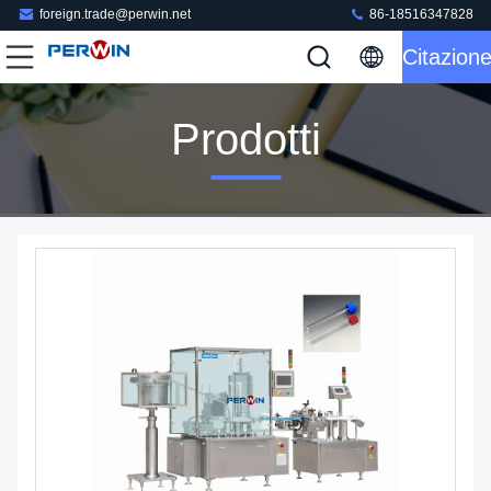
foreign.trade@perwin.net
86-18516347828
Citazion
Prodotti