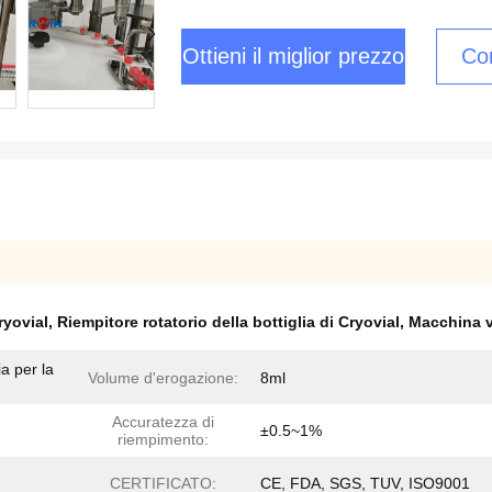
Ottieni il miglior prezzo
Con
ryovial
,
Riempitore rotatorio della bottiglia di Cryovial
,
Macchina v
ia per la
Volume d'erogazione:
8ml
Accuratezza di
±0.5~1%
riempimento:
CERTIFICATO:
CE, FDA, SGS, TUV, ISO9001