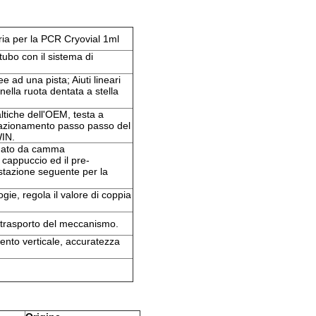
oria per la PCR Cryovial 1ml
ubo con il sistema di
 ad una pista; Aiuti lineari
 nella ruota dentata a stella
ltiche dell'OEM, testa a
 azionamento passo passo del
IN.
idato da camma
cappuccio ed il pre-
 stazione seguente per la
ogie, regola il valore di coppia
 trasporto del meccanismo.
mento verticale, accuratezza