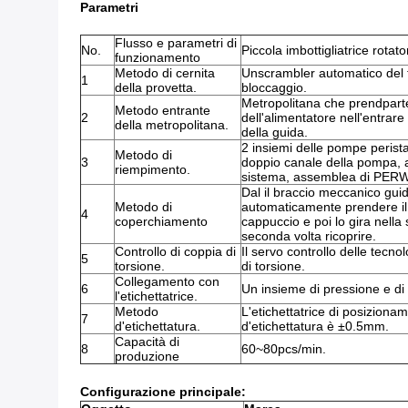
Parametri
Flusso e parametri di
No.
Piccola imbottigliatrice rotat
funzionamento
Metodo di cernita
Unscrambler automatico del t
1
della provetta.
bloccaggio.
Metropolitana che prendpartee
Metodo entrante
2
dell'alimentatore nell'entrare
della metropolitana.
della guida.
2 insiemi delle pompe perista
Metodo di
3
doppio canale della pompa,
riempimento.
sistema, assemblea di PERW
Dal il braccio meccanico gu
Metodo di
automaticamente prendere il 
4
coperchiamento
cappuccio e poi lo gira nella
seconda volta ricoprire.
Controllo di coppia di
Il servo controllo delle tecnol
5
torsione.
di torsione.
Collegamento con
6
Un insieme di pressione e di
l'etichettatrice.
Metodo
L'etichettatrice di posiziona
7
d'etichettatura.
d'etichettatura è ±0.5mm.
Capacità di
8
60~80pcs/min.
produzione
Configurazione principale: