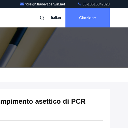
foreign.trade@perwin.net
86-18516347828
Citazione
Italian
empimento asettico di PCR