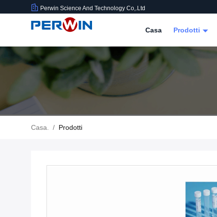
Perwin Science And Technology Co,.Ltd
Casa
Prodotti
Casa.
/
Prodotti