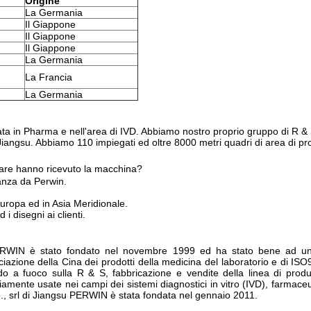
Origine
La Germania
Il Giappone
Il Giappone
Il Giappone
La Germania
La Francia
La Germania
a in Pharma e nell'area di IVD. Abbiamo nostro proprio gruppo di R & S,
Jiangsu. Abbiamo 110 impiegati ed oltre 8000 metri quadri di area di p
mare hanno ricevuto la macchina?
tanza da Perwin.
Europa ed in Asia Meridionale.
 i disegni ai clienti.
 PERWIN è stato fondato nel novembre 1999 ed ha stato bene ad un
ociazione della Cina dei prodotti della medicina del laboratorio e di ISO
a fuoco sulla R & S, fabbricazione e vendite della linea di produzi
amente usate nei campi dei sistemi diagnostici in vitro (IVD), farmaceut
Co., srl di Jiangsu PERWIN è stata fondata nel gennaio 2011.