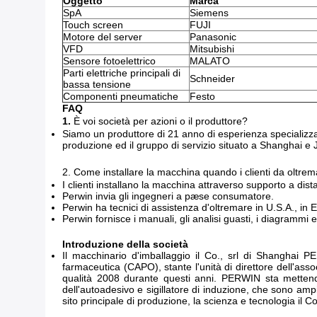
Oggetto
Marca
SpA
Siemens
Touch screen
FUJI
Motore del server
Panasonic
VFD
Mitsubishi
Sensore fotoelettrico
MALATO
Parti elettriche principali di
Schneider
bassa tensione
Componenti pneumatiche
Festo
FAQ
1.
È voi società per azioni o il produttore?
Siamo un produttore di 21 anno di esperienza specializzat
produzione ed il gruppo di servizio situato a Shanghai e 
2.
Come installare la macchina quando i clienti da oltre
I clienti installano la macchina attraverso supporto a dis
Perwin invia gli ingegneri a pæse consumatore.
Perwin ha tecnici di assistenza d'oltremare in U.S.A., in 
Perwin fornisce i manuali, gli analisi guasti, i diagrammi ed
Introduzione della società
Il macchinario d'imballaggio il Co., srl di Shanghai
farmaceutica (CAPO), stante l'unità di direttore dell'ass
qualità 2008 durante questi anni. PERWIN sta mettendo 
dell'autoadesivo e sigillatore di induzione, che sono ampi
sito principale di produzione, la scienza e tecnologia il 