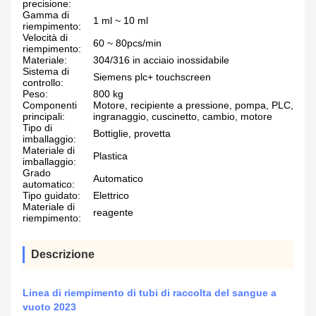
precisione:
Gamma di
1 ml ~ 10 ml
riempimento:
Velocità di
60 ~ 80pcs/min
riempimento:
Materiale:
304/316 in acciaio inossidabile
Sistema di
Siemens plc+ touchscreen
controllo:
Peso:
800 kg
Componenti
Motore, recipiente a pressione, pompa, PLC,
principali:
ingranaggio, cuscinetto, cambio, motore
Tipo di
Bottiglie, provetta
imballaggio:
Materiale di
Plastica
imballaggio:
Grado
Automatico
automatico:
Tipo guidato:
Elettrico
Materiale di
reagente
riempimento:
Descrizione
Linea di riempimento di tubi di raccolta del sangue a
vuoto 2023