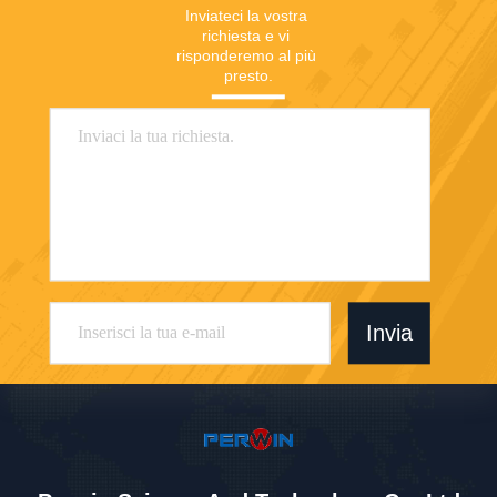
Inviateci la vostra 
richiesta e vi 
risponderemo al più 
presto.
Invia