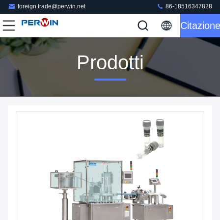
foreign.trade@perwin.net
86-18516347828
Citazion
Prodotti