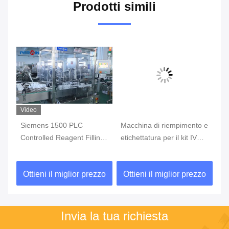
Prodotti simili
Video
Siemens 1500 PLC
Macchina di riempimento e
Ma
n
Controlled Reagent Filling
etichettatura per il kit IVD
ri
nea
Capping Machine per
di analisi dell'acido
li
laboratori
nucleico
ma
zo
Ottieni il miglior prezzo
Ottieni il miglior prezzo
O
Invia la tua richiesta