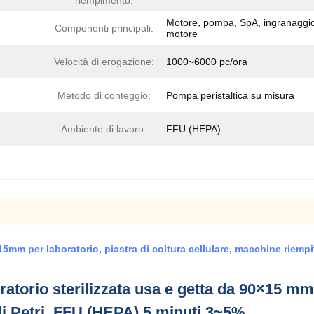
riempimento:
Motore, pompa, SpA, ingranaggi
Componenti principali:
motore
Velocità di erogazione:
1000~6000 pc/ora
Metodo di conteggio:
Pompa peristaltica su misura
Ambiente di lavoro:
FFU (HEPA)
0*15mm per laboratorio, piastra di coltura cellulare, macchine riemp
oratorio sterilizzata usa e getta da 90×15 mm,
di Petri, FFU (HEPA) 5 minuti 3~5%