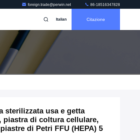
foreign.trade@perwin.net
86-18516347828
Citazione
Italian
a sterilizzata usa e getta
piastra di coltura cellulare,
 piastre di Petri FFU (HEPA) 5