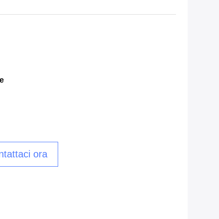
e
tattaci ora