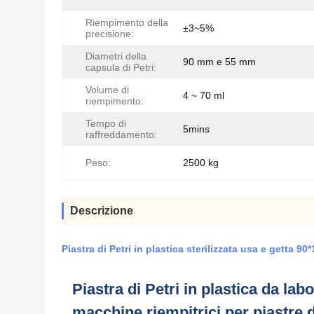
Riempimento della
±3~5%
precisione:
Diametri della
90 mm e 55 mm
capsula di Petri:
Volume di
4 ~ 70 ml
riempimento:
Tempo di
5mins
raffreddamento:
Peso:
2500 kg
Descrizione
Piastra di Petri in plastica sterilizzata usa e getta 9
Piastra di Petri in plastica da lab
macchine riempitrici per piastre 