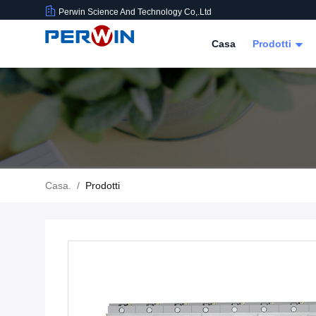
Perwin Science And Technology Co,.Ltd
Casa
Prodotti
Casa.
/
Prodotti